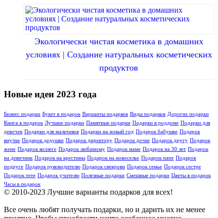
Экологически чистая косметика в домашних
условиях | Создание натуральных косметических
продуктов
Новые идеи 2023 года
Бизнес подарки
Букет в подарок
Варианты подарков
Виды подарков
Дорогие подарки
Книга в подарок
Лучшие подарки
Памятные подарки
Подарки в роддоме
Подарки для
девочек
Подарки для мальчиков
Подарки на новый год
Подарок бабушке
Подарок
внучке
Подарок дедушке
Подарок директору
Подарок дочке
Подарок другу
Подарок
жене
Подарок коллеге
Подарок любимому
Подарок маме
Подарок на 30 лет
Подарок
на девичник
Подарок на крестины
Подарок на новоселье
Подарок папе
Подарок
подруге
Подарок руководителю
Подарок свекрови
Подарок семье
Подарок сестре
Подарок тете
Подарок учителю
Полезные подарки
Смешные подарки
Цветы в подарок
Часы в подарок
© 2010-2023 Лучшие варианты подарков для всех!
Все очень любят получать подарки, но и дарить их не менее