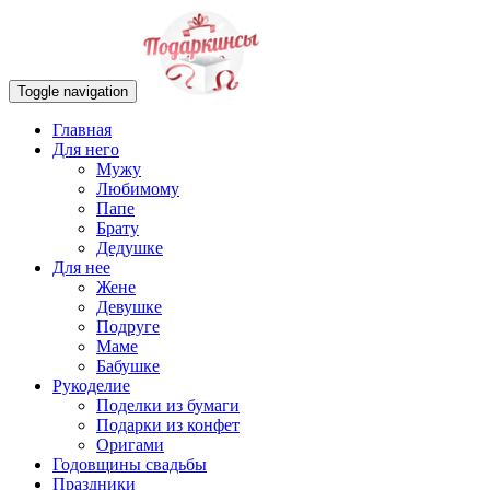
Toggle navigation
Главная
Для него
Мужу
Любимому
Папе
Брату
Дедушке
Для нее
Жене
Девушке
Подруге
Маме
Бабушке
Рукоделие
Поделки из бумаги
Подарки из конфет
Оригами
Годовщины свадьбы
Праздники