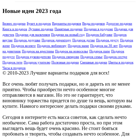
Новые идеи 2023 года
Бизнес подарки
Букет в подарок
Варианты подарков
Виды подарков
Дорогие подарки
Книга в подарок
Лучшие подарки
Памятные подарки
Подарки в роддоме
Подарки для
девочек
Подарки для мальчиков
Подарки на новый год
Подарок бабушке
Подарок
внучке
Подарок дедушке
Подарок директору
Подарок дочке
Подарок другу
Подарок
жене
Подарок коллеге
Подарок любимому
Подарок маме
Подарок на 30 лет
Подарок
на девичник
Подарок на крестины
Подарок на новоселье
Подарок папе
Подарок
подруге
Подарок руководителю
Подарок свекрови
Подарок семье
Подарок сестре
Подарок тете
Подарок учителю
Полезные подарки
Смешные подарки
Цветы в подарок
Часы в подарок
© 2010-2023 Лучшие варианты подарков для всех!
Все очень любят получать подарки, но и дарить их не менее
приятно. Чтобы приобрести нечто особенное многие
отправляются в магазин. Но это не гарантирует, что
виновнику торжества придется по душе та вещь, которую вы
купите. Намного интереснее делать подарки своими руками.
Сегодня в интернете есть масса советов, как сделать нечто
необычное. Сама работа достаточно проста, но при этом
выглядеть вещь будет очень красиво. Не стоит бояться
пробовать и творить, чтобы создавать нечто особенное. Для