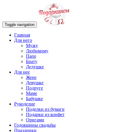
Toggle navigation
Главная
Для него
Мужу
Любимому
Папе
Брату
Дедушке
Для нее
Жене
Девушке
Подруге
Маме
Бабушке
Рукоделие
Поделки из бумаги
Подарки из конфет
Оригами
Годовщины свадьбы
Праздники