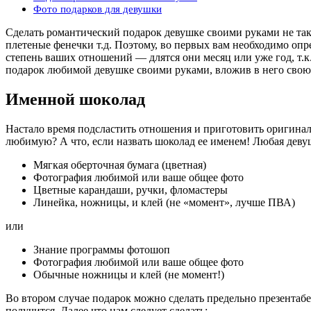
Фото подарков для девушки
Сделать романтический подарок девушке своими руками не так 
плетеные фенечки т.д. Поэтому, во первых вам необходимо опр
степень ваших отношений — длятся они месяц или уже год, т.к
подарок любимой девушке своими руками, вложив в него свою 
Именной шоколад
Настало время подсластить отношения и приготовить оригиналь
любимую? А что, если назвать шоколад ее именем! Любая девуш
Мягкая оберточная бумага (цветная)
Фотография любимой или ваше общее фото
Цветные карандаши, ручки, фломастеры
Линейка, ножницы, и клей (не «момент», лучше ПВА)
или
Знание программы фотошоп
Фотография любимой или ваше общее фото
Обычные ножницы и клей (не момент!)
Во втором случае подарок можно сделать предельно презентабе
получится. Далее что нам следует сделать: