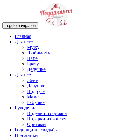
Toggle navigation
Главная
Для него
Мужу
Любимому
Папе
Брату
Дедушке
Для нее
Жене
Девушке
Подруге
Маме
Бабушке
Рукоделие
Поделки из бумаги
Подарки из конфет
Оригами
Годовщины свадьбы
Праздники