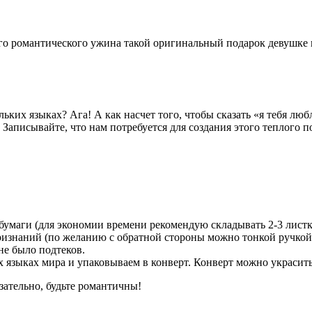
его романтического ужина такой оригинальный подарок девушке 
ьких языках? Ага! А как насчет того, чтобы сказать «я тебя лю
Записывайте, что нам потребуется для создания этого теплого п
умаги (для экономии времени рекомендую складывать 2-3 листка
изнаний (по желанию с обратной стороны можно тонкой ручкой 
не было подтеков.
 языках мира и упаковываем в конверт. Конверт можно украсит
язательно, будьте романтичны!