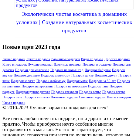
Экологически чистая косметика в домашних
условиях | Создание натуральных косметических
продуктов
Новые идеи 2023 года
Бизнес подарки
Букет в подарок
Варианты подарков
Виды подарков
Дорогие подарки
Книга в подарок
Лучшие подарки
Памятные подарки
Подарки в роддоме
Подарки для
девочек
Подарки для мальчиков
Подарки на новый год
Подарок бабушке
Подарок
внучке
Подарок дедушке
Подарок директору
Подарок дочке
Подарок другу
Подарок
жене
Подарок коллеге
Подарок любимому
Подарок маме
Подарок на 30 лет
Подарок
на девичник
Подарок на крестины
Подарок на новоселье
Подарок папе
Подарок
подруге
Подарок руководителю
Подарок свекрови
Подарок семье
Подарок сестре
Подарок тете
Подарок учителю
Полезные подарки
Смешные подарки
Цветы в подарок
Часы в подарок
© 2010-2023 Лучшие варианты подарков для всех!
Все очень любят получать подарки, но и дарить их не менее
приятно. Чтобы приобрести нечто особенное многие
отправляются в магазин. Но это не гарантирует, что
виновнику торжества придется по душе та вещь, которую вы