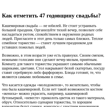
Как отметить 47 годовщину свадьбы?
Кашемировая свадьба — не юбилей. Не стоит устраивать
большой праздник. Организуйте тихий вечер, позвольте себе
насладиться уютом, спокойствием в окружении родных
людей. Пригласите в этот день только самых близких. Теплое
семейное торжество — станет лучшим праздником для
уставших пожилых людей.
Возможно, в этом возрасте уже есть правнуки. Своим смехом,
нежными голосами они сделают вечер милым, приятным.
Комнату для такого торжества украшают самыми обычными
шариками, цветами. Стол накрывают белой скатертью, посуду
ставят серебряную либо фарфоровую. Блюда готовят, те, что
являются самыми любимыми в семье.
Что касается одежды «молодоженов», то желательно, чтобы
она была кашемировой. Если нет такой возможности костюм
«жениха» можно украсить, например, кашемировой
бутоньеркой, «невесте» приколоть цветок из такого материала,
обруч. Относительно сценария торжества, то хорошим
вариантом будут сценки, конкурсы с участием виновников