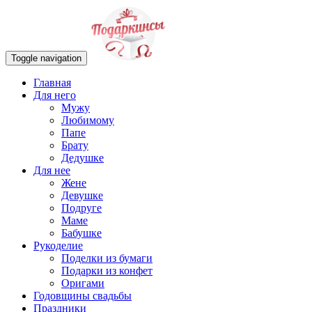
Toggle navigation
Главная
Для него
Мужу
Любимому
Папе
Брату
Дедушке
Для нее
Жене
Девушке
Подруге
Маме
Бабушке
Рукоделие
Поделки из бумаги
Подарки из конфет
Оригами
Годовщины свадьбы
Праздники