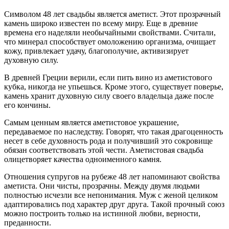
Символом 48 лет свадьбы является аметист. Этот прозрачный
камень широко известен по всему миру. Еще в древние
времена его наделяли необычайными свойствами. Считали,
что минерал способствует омоложению организма, очищает
кожу, привлекает удачу, благополучие, активизирует
духовную силу.
В древней Греции верили, если пить вино из аметистового
кубка, никогда не упьешься. Кроме этого, существует поверье,
камень хранит духовную силу своего владельца даже после
его кончины.
Самым ценным является аметистовое украшение,
передаваемое по наследству. Говорят, что такая драгоценность
несет в себе духовность рода и получивший это сокровище
обязан соответствовать этой чести. Аметистовая свадьба
олицетворяет качества одноименного камня.
Отношения супругов на рубеже 48 лет напоминают свойства
аметиста. Они чисты, прозрачны. Между двумя людьми
полностью исчезли все непонимания. Муж с женой целиком
адаптировались под характер друг друга. Такой прочный союз
можно построить только на истинной любви, верности,
преданности.