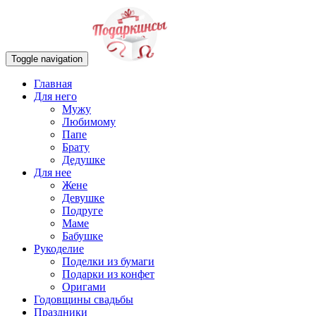
Toggle navigation
Главная
Для него
Мужу
Любимому
Папе
Брату
Дедушке
Для нее
Жене
Девушке
Подруге
Маме
Бабушке
Рукоделие
Поделки из бумаги
Подарки из конфет
Оригами
Годовщины свадьбы
Праздники