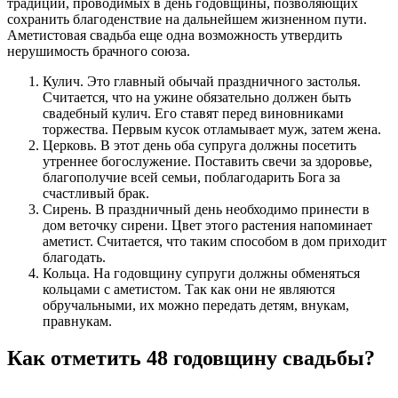
традиций, проводимых в день годовщины, позволяющих
сохранить благоденствие на дальнейшем жизненном пути.
Аметистовая свадьба еще одна возможность утвердить
нерушимость брачного союза.
Кулич. Это главный обычай праздничного застолья.
Считается, что на ужине обязательно должен быть
свадебный кулич. Его ставят перед виновниками
торжества. Первым кусок отламывает муж, затем жена.
Церковь. В этот день оба супруга должны посетить
утреннее богослужение. Поставить свечи за здоровье,
благополучие всей семьи, поблагодарить Бога за
счастливый брак.
Сирень. В праздничный день необходимо принести в
дом веточку сирени. Цвет этого растения напоминает
аметист. Считается, что таким способом в дом приходит
благодать.
Кольца. На годовщину супруги должны обменяться
кольцами с аметистом. Так как они не являются
обручальными, их можно передать детям, внукам,
правнукам.
Как отметить 48 годовщину свадьбы?