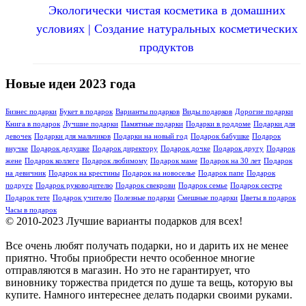
Экологически чистая косметика в домашних
условиях | Создание натуральных косметических
продуктов
Новые идеи 2023 года
Бизнес подарки
Букет в подарок
Варианты подарков
Виды подарков
Дорогие подарки
Книга в подарок
Лучшие подарки
Памятные подарки
Подарки в роддоме
Подарки для
девочек
Подарки для мальчиков
Подарки на новый год
Подарок бабушке
Подарок
внучке
Подарок дедушке
Подарок директору
Подарок дочке
Подарок другу
Подарок
жене
Подарок коллеге
Подарок любимому
Подарок маме
Подарок на 30 лет
Подарок
на девичник
Подарок на крестины
Подарок на новоселье
Подарок папе
Подарок
подруге
Подарок руководителю
Подарок свекрови
Подарок семье
Подарок сестре
Подарок тете
Подарок учителю
Полезные подарки
Смешные подарки
Цветы в подарок
Часы в подарок
© 2010-2023 Лучшие варианты подарков для всех!
Все очень любят получать подарки, но и дарить их не менее
приятно. Чтобы приобрести нечто особенное многие
отправляются в магазин. Но это не гарантирует, что
виновнику торжества придется по душе та вещь, которую вы
купите. Намного интереснее делать подарки своими руками.