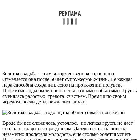
Золотая свадьба — самая торжественная годовщина.
Отмечается она после 50 лет супружеской жизни. Не каждая
пара способна сохранить союз на протяжении полувека.
Прожитые годы были наполнены разными событиями. Грусть
сменялась радостью, тревога -счастьем. Время шло своим
чередом, росли дети, рождались внуки.
Вроде бы все сложилось, устоялось, но легкая грусть не дает
сполна насладиться праздником. Далеко осталась юность,
незаметно пролетела молодость, еще столько хочется успеть!
Но, глядя на резвящихся внуков, правнуков, супруг понимают,