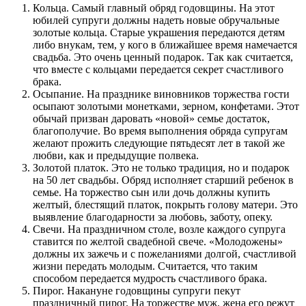
Кольца. Самый главный обряд годовщины. На этот
юбилей супруги должны надеть новые обручальные
золотые кольца. Старые украшения передаются детям
либо внукам, тем, у кого в ближайшее время намечается
свадьба. Это очень ценный подарок. Так как считается,
что вместе с кольцами передается секрет счастливого
брака.
Осыпание. На празднике виновников торжества гости
осыпают золотыми монетками, зерном, конфетами. Этот
обычай призван даровать «новой» семье достаток,
благополучие. Во время выполнения обряда супругам
желают прожить следующие пятьдесят лет в такой же
любви, как и предыдущие полвека.
Золотой платок. Это не только традиция, но и подарок
на 50 лет свадьбы. Обряд исполняет старший ребенок в
семье. На торжество сын или дочь должны купить
желтый, блестящий платок, покрыть голову матери. Это
выявление благодарности за любовь, заботу, опеку.
Свечи. На праздничном столе, возле каждого супруга
ставится по желтой свадебной свече. «Молодожены»
должны их зажечь и с пожеланиями долгой, счастливой
жизни передать молодым. Считается, что таким
способом передается мудрость счастливого брака.
Пирог. Накануне годовщины супруги пекут
праздничный пирог. На торжестве муж, жена его режут