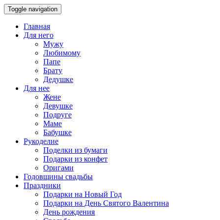
Toggle navigation
Главная
Для него
Мужу
Любимому
Папе
Брату
Дедушке
Для нее
Жене
Девушке
Подруге
Маме
Бабушке
Рукоделие
Поделки из бумаги
Подарки из конфет
Оригами
Годовщины свадьбы
Праздники
Подарки на Новый Год
Подарки на День Святого Валентина
День рождения