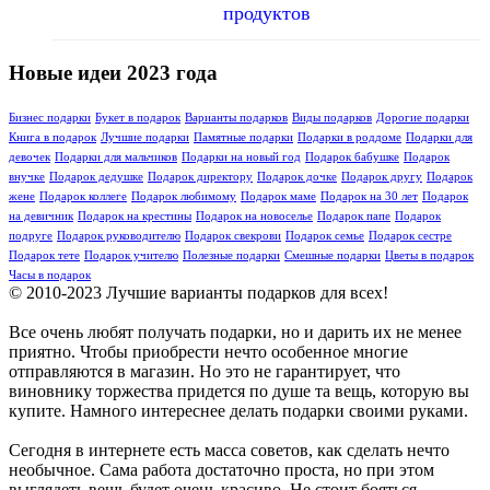
продуктов
Новые идеи 2023 года
Бизнес подарки
Букет в подарок
Варианты подарков
Виды подарков
Дорогие подарки
Книга в подарок
Лучшие подарки
Памятные подарки
Подарки в роддоме
Подарки для
девочек
Подарки для мальчиков
Подарки на новый год
Подарок бабушке
Подарок
внучке
Подарок дедушке
Подарок директору
Подарок дочке
Подарок другу
Подарок
жене
Подарок коллеге
Подарок любимому
Подарок маме
Подарок на 30 лет
Подарок
на девичник
Подарок на крестины
Подарок на новоселье
Подарок папе
Подарок
подруге
Подарок руководителю
Подарок свекрови
Подарок семье
Подарок сестре
Подарок тете
Подарок учителю
Полезные подарки
Смешные подарки
Цветы в подарок
Часы в подарок
© 2010-2023 Лучшие варианты подарков для всех!
Все очень любят получать подарки, но и дарить их не менее
приятно. Чтобы приобрести нечто особенное многие
отправляются в магазин. Но это не гарантирует, что
виновнику торжества придется по душе та вещь, которую вы
купите. Намного интереснее делать подарки своими руками.
Сегодня в интернете есть масса советов, как сделать нечто
необычное. Сама работа достаточно проста, но при этом
выглядеть вещь будет очень красиво. Не стоит бояться