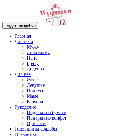
Toggle navigation
Главная
Для него
Мужу
Любимому
Папе
Брату
Дедушке
Для нее
Жене
Девушке
Подруге
Маме
Бабушке
Рукоделие
Поделки из бумаги
Подарки из конфет
Оригами
Годовщины свадьбы
Праздники