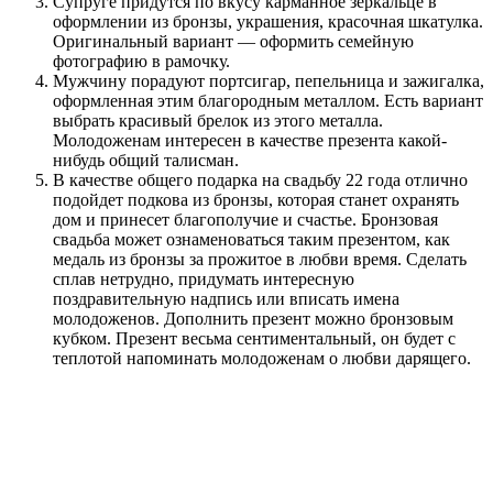
Супруге придутся по вкусу карманное зеркальце в
оформлении из бронзы, украшения, красочная шкатулка.
Оригинальный вариант — оформить семейную
фотографию в рамочку.
Мужчину порадуют портсигар, пепельница и зажигалка,
оформленная этим благородным металлом. Есть вариант
выбрать красивый брелок из этого металла.
Молодоженам интересен в качестве презента какой-
нибудь общий талисман.
В качестве общего подарка на свадьбу 22 года отлично
подойдет подкова из бронзы, которая станет охранять
дом и принесет благополучие и счастье. Бронзовая
свадьба может ознаменоваться таким презентом, как
медаль из бронзы за прожитое в любви время. Сделать
сплав нетрудно, придумать интересную
поздравительную надпись или вписать имена
молодоженов. Дополнить презент можно бронзовым
кубком. Презент весьма сентиментальный, он будет с
теплотой напоминать молодоженам о любви дарящего.