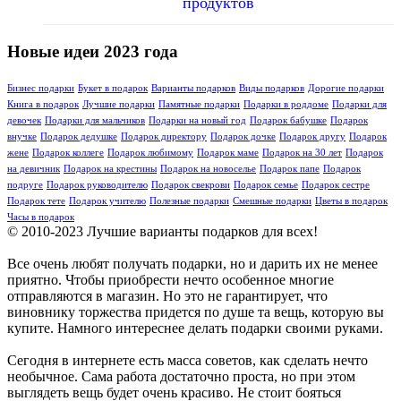
продуктов
Новые идеи 2023 года
Бизнес подарки
Букет в подарок
Варианты подарков
Виды подарков
Дорогие подарки
Книга в подарок
Лучшие подарки
Памятные подарки
Подарки в роддоме
Подарки для
девочек
Подарки для мальчиков
Подарки на новый год
Подарок бабушке
Подарок
внучке
Подарок дедушке
Подарок директору
Подарок дочке
Подарок другу
Подарок
жене
Подарок коллеге
Подарок любимому
Подарок маме
Подарок на 30 лет
Подарок
на девичник
Подарок на крестины
Подарок на новоселье
Подарок папе
Подарок
подруге
Подарок руководителю
Подарок свекрови
Подарок семье
Подарок сестре
Подарок тете
Подарок учителю
Полезные подарки
Смешные подарки
Цветы в подарок
Часы в подарок
© 2010-2023 Лучшие варианты подарков для всех!
Все очень любят получать подарки, но и дарить их не менее
приятно. Чтобы приобрести нечто особенное многие
отправляются в магазин. Но это не гарантирует, что
виновнику торжества придется по душе та вещь, которую вы
купите. Намного интереснее делать подарки своими руками.
Сегодня в интернете есть масса советов, как сделать нечто
необычное. Сама работа достаточно проста, но при этом
выглядеть вещь будет очень красиво. Не стоит бояться