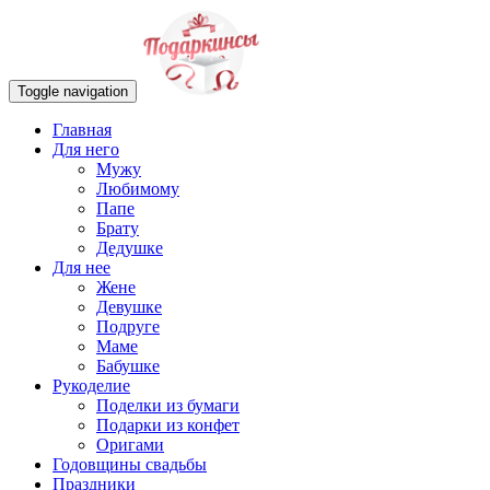
Toggle navigation
Главная
Для него
Мужу
Любимому
Папе
Брату
Дедушке
Для нее
Жене
Девушке
Подруге
Маме
Бабушке
Рукоделие
Поделки из бумаги
Подарки из конфет
Оригами
Годовщины свадьбы
Праздники