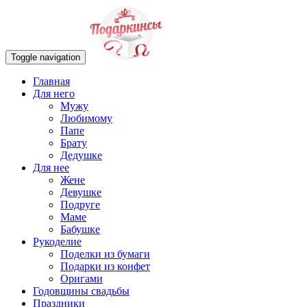
Toggle navigation
Главная
Для него
Мужу
Любимому
Папе
Брату
Дедушке
Для нее
Жене
Девушке
Подруге
Маме
Бабушке
Рукоделие
Поделки из бумаги
Подарки из конфет
Оригами
Годовщины свадьбы
Праздники