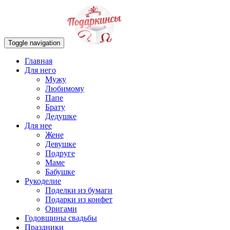
Toggle navigation
Главная
Для него
Мужу
Любимому
Папе
Брату
Дедушке
Для нее
Жене
Девушке
Подруге
Маме
Бабушке
Рукоделие
Поделки из бумаги
Подарки из конфет
Оригами
Годовщины свадьбы
Праздники