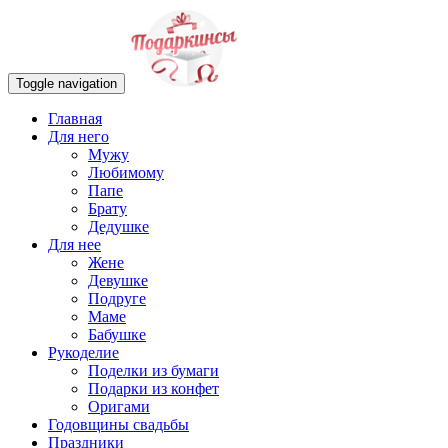
Toggle navigation
Главная
Для него
Мужу
Любимому
Папе
Брату
Дедушке
Для нее
Жене
Девушке
Подруге
Маме
Бабушке
Рукоделие
Поделки из бумаги
Подарки из конфет
Оригами
Годовщины свадьбы
Праздники