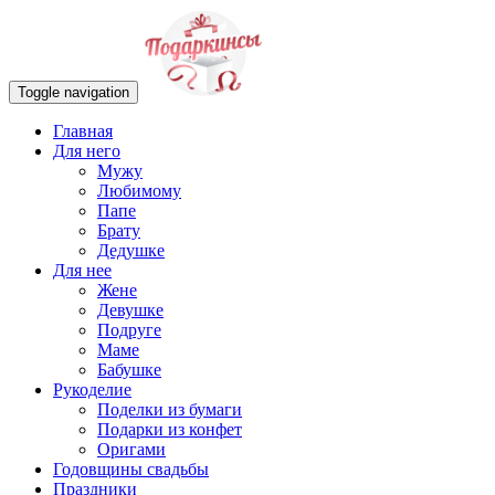
Toggle navigation
Главная
Для него
Мужу
Любимому
Папе
Брату
Дедушке
Для нее
Жене
Девушке
Подруге
Маме
Бабушке
Рукоделие
Поделки из бумаги
Подарки из конфет
Оригами
Годовщины свадьбы
Праздники