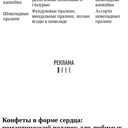
капкейки
глазурью
капкейки
Фундуковые пралине,
Ассорти
Шоколадные
миндальные пралине, лесные
шоколадных
пралине
ягоды в шоколаде
пралине
Конфеты в форме сердца:
романтический подарок для любимых