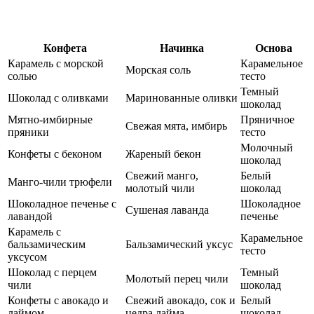
Конфета
Начинка
Основа
Карамель с морской
Карамельное
Морская соль
солью
тесто
Темный
Шоколад с оливками
Маринованные оливки
шоколад
Мятно-имбирные
Пряничное
Свежая мята, имбирь
пряники
тесто
Молочный
Конфеты с беконом
Жареный бекон
шоколад
Свежий манго,
Белый
Манго-чили трюфели
молотый чили
шоколад
Шоколадное печенье с
Шоколадное
Сушеная лаванда
лавандой
печенье
Карамель с
Карамельное
бальзамическим
Бальзамический уксус
тесто
уксусом
Шоколад с перцем
Темный
Молотый перец чили
чили
шоколад
Конфеты с авокадо и
Свежий авокадо, сок и
Белый
лаймом
цедра лайма
шоколад