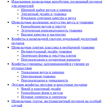
Изысканные шоколадные коробочки: роскошный подарок
для ценителей
Широкий выбор вкусов и начинок
Элегантный дизайн и упаковка
Идеальное сочетание качества и вкуса
Шоколадные коллекции: искусство вкуса и упаковки
Разнообразие вкусов и текстур
Эстетическая привлекательность упаковки
Высокое качество и мастерство
Конфеты в шоколадной глазури: идеальный десертный
подарок
Шоколадные плитки: классика в необычной упаковке
Индивидуальный дизайн упаковки
Творческие формы и текстуры плиток
Персонализация и подарочные варианты
Конфеты-сувениры: запоминающийся сувенир из
путешествия
Уникальные вкусы и начинки
Оригинальная упаковка
Персонализация и уникальность
Детские конфеты: веселые и красочные подарки
Яркий и красочный дизайн
Разнообразие форм и вкусов
Игровые элементы и сюрпризы
Шоколадные торты: экстравагантный подарок на особый
случай