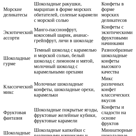
Шоколадные ракушки,
Конфеты в
Морские
марципан в форме морских
форме
деликатесы
обитателей, соленые карамели
морских
с морской солью
деликатесов
Конфеты с
Манго-пассионфрут,
Экзотический
экзотическими
кокосовый шарик, ананас-
ассорти
фруктовыми
грейпфрут, личи в шоколаде
начинками
Темный шоколад с карамелью
Разнообразные
и морской солью, белый
шоколадные
Шоколадные
шоколад с лимоном и мятой,
конфеты
гурме
молочный шоколад с
высокого
карамельными орехами
качества
Микс
Молочные шоколадные
различных
Классический
конфеты, шоколадные орехи,
конфет
микс
карамельки
классических
вкусов
Конфеты и
Шоколадные покрытые ягоды,
Фруктовая
сладости на
фруктовые желейные кубики,
фантазия
основе
фруктовые карамели
фруктов
Шоколадные капкейки с
Миниатюрные
Шоколадные
различными начинками и
шоколадные