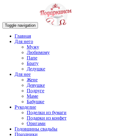
Toggle navigation
Главная
Для него
Мужу
Любимому
Папе
Брату
Дедушке
Для нее
Жене
Девушке
Подруге
Маме
Бабушке
Рукоделие
Поделки из бумаги
Подарки из конфет
Оригами
Годовщины свадьбы
Праздники