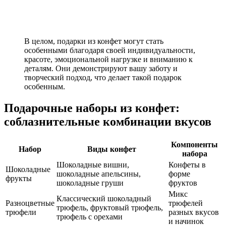
В целом, подарки из конфет могут стать
особенными благодаря своей индивидуальности,
красоте, эмоциональной нагрузке и вниманию к
деталям. Они демонстрируют вашу заботу и
творческий подход, что делает такой подарок
особенным.
Подарочные наборы из конфет:
соблазнительные комбинации вкусов
Компоненты
Набор
Виды конфет
набора
Шоколадные вишни,
Конфеты в
Шоколадные
шоколадные апельсины,
форме
фрукты
шоколадные груши
фруктов
Микс
Классический шоколадный
Разноцветные
трюфелей
трюфель, фруктовый трюфель,
трюфели
разных вкусов
трюфель с орехами
и начинок