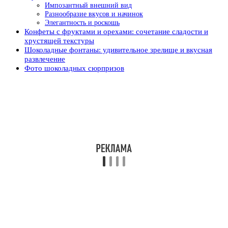
Импозантный внешний вид
Разнообразие вкусов и начинок
Элегантность и роскошь
Конфеты с фруктами и орехами: сочетание сладости и
хрустящей текстуры
Шоколадные фонтаны: удивительное зрелище и вкусная
развлечение
Фото шоколадных сюрпризов