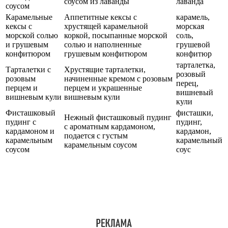
соусом из лаванды
лаванда
соусом
Карамельные
Аппетитные кексы с
карамель,
кексы с
хрустящей карамельной
морская
морской солью
коркой, посыпанные морской
соль,
и грушевым
солью и наполненные
грушевой
конфитюром
грушевым конфитюром
конфитюр
тарталетка,
Тарталетки с
Хрустящие тарталетки,
розовый
розовым
начиненные кремом с розовым
перец,
перцем и
перцем и украшенные
вишневый
вишневым кули
вишневым кули
кули
Фисташковый
фисташки,
Нежный фисташковый пудинг
пудинг с
пудинг,
с ароматным кардамоном,
кардамоном и
кардамон,
подается с густым
карамельным
карамельный
карамельным соусом
соусом
соус