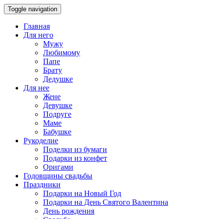
Toggle navigation
Главная
Для него
Мужу
Любимому
Папе
Брату
Дедушке
Для нее
Жене
Девушке
Подруге
Маме
Бабушке
Рукоделие
Поделки из бумаги
Подарки из конфет
Оригами
Годовщины свадьбы
Праздники
Подарки на Новый Год
Подарки на День Святого Валентина
День рождения