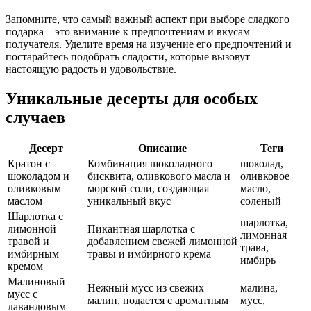
Запомните, что самый важный аспект при выборе сладкого
подарка – это внимание к предпочтениям и вкусам
получателя. Уделите время на изучение его предпочтений и
постарайтесь подобрать сладости, которые вызовут
настоящую радость и удовольствие.
Уникальные десерты для особых
случаев
Десерт
Описание
Теги
Кратон с
Комбинация шоколадного
шоколад,
шоколадом и
бисквита, оливкового масла и
оливковое
оливковым
морской соли, создающая
масло,
маслом
уникальный вкус
соленый
Шарлотка с
шарлотка,
лимонной
Пикантная шарлотка с
лимонная
травой и
добавлением свежей лимонной
трава,
имбирным
травы и имбирного крема
имбирь
кремом
Малиновый
Нежный мусс из свежих
малина,
мусс с
малин, подается с ароматным
мусс,
лавандовым