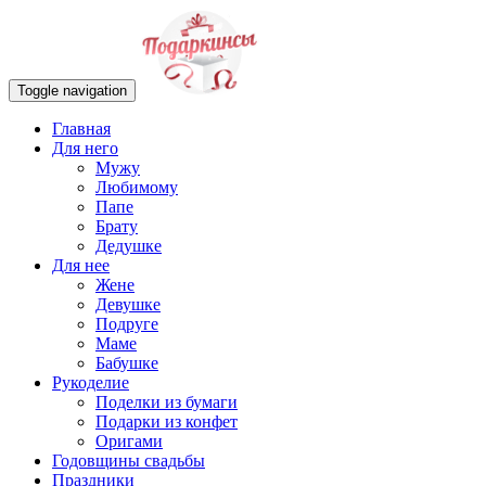
Toggle navigation
Главная
Для него
Мужу
Любимому
Папе
Брату
Дедушке
Для нее
Жене
Девушке
Подруге
Маме
Бабушке
Рукоделие
Поделки из бумаги
Подарки из конфет
Оригами
Годовщины свадьбы
Праздники