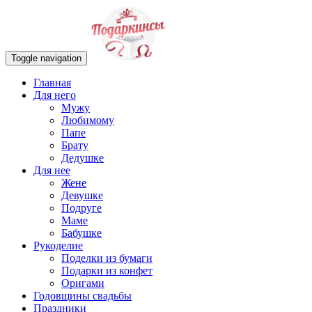
Toggle navigation
Главная
Для него
Мужу
Любимому
Папе
Брату
Дедушке
Для нее
Жене
Девушке
Подруге
Маме
Бабушке
Рукоделие
Поделки из бумаги
Подарки из конфет
Оригами
Годовщины свадьбы
Праздники