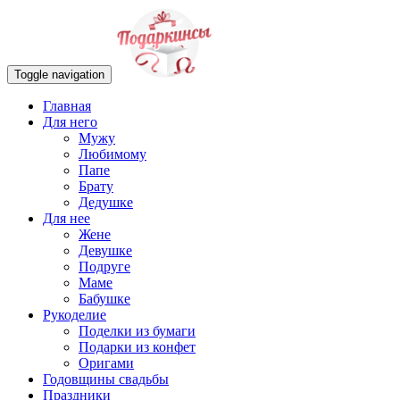
Toggle navigation
Главная
Для него
Мужу
Любимому
Папе
Брату
Дедушке
Для нее
Жене
Девушке
Подруге
Маме
Бабушке
Рукоделие
Поделки из бумаги
Подарки из конфет
Оригами
Годовщины свадьбы
Праздники