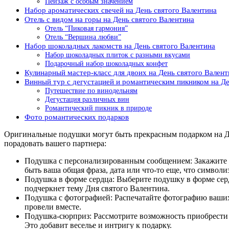
Пейзаж с особым значением
Набор ароматических свечей на День святого Валентина
Отель с видом на горы на День святого Валентина
Отель “Пиковая гармония”
Отель “Вершина любви”
Набор шоколадных лакомств на День святого Валентина
Набор шоколадных плиток с разными вкусами
Подарочный набор шоколадных конфет
Кулинарный мастер-класс для двоих на День святого Валент
Винный тур с дегустацией и романтическим пикником на Де
Путешествие по винодельням
Дегустация различных вин
Романтический пикник в природе
Фото романтических подарков
Оригинальные подушки могут быть прекрасным подарком на Ден
порадовать вашего партнера:
Подушка с персонализированным сообщением: Закажите п
быть ваша общая фраза, дата или что-то еще, что символ
Подушка в форме сердца: Выберите подушку в форме сер
подчеркнет тему Дня святого Валентина.
Подушка с фотографией: Распечатайте фотографию ваших
провели вместе.
Подушка-сюрприз: Рассмотрите возможность приобрести 
Это добавит веселье и интригу к подарку.