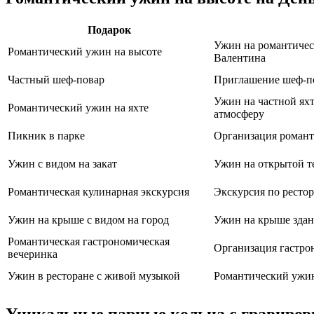
Подарок
Ужин на романтичес
Романтический ужин на высоте
Валентина
Частный шеф-повар
Приглашение шеф-по
Ужин на частной ях
Романтический ужин на яхте
атмосферу
Пикник в парке
Организация романт
Ужин с видом на закат
Ужин на открытой те
Романтическая кулинарная экскурсия
Экскурсия по ресто
Ужин на крыше с видом на город
Ужин на крыше здан
Романтическая гастрономическая
Организация гастро
вечеринка
Ужин в ресторане с живой музыкой
Романтический ужин
Уникальные парные кольца с гравировк