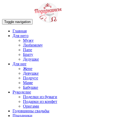
Toggle navigation
Главная
Для него
Мужу
Любимому
Папе
Брату
Дедушке
Для нее
Жене
Девушке
Подруге
Маме
Бабушке
Рукоделие
Поделки из бумаги
Подарки из конфет
Оригами
Годовщины свадьбы
Праздники