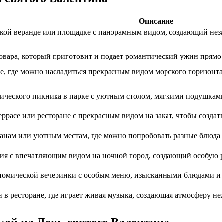
Описание
кой веранде или площадке с панорамным видом, создающий нез
вара, который приготовит и подает романтический ужин прямо 
те, где можно насладиться прекрасным видом морского горизонт
ического пикника в парке с уютным столом, мягкими подушкам
ррасе или ресторане с прекрасным видом на закат, чтобы созда
ранам или уютным местам, где можно попробовать разные блюда
ия с впечатляющим видом на ночной город, создающий особую 
номической вечеринки с особым меню, изысканными блюдами и
 в ресторане, где играет живая музыка, создающая атмосферу н
ой на День святого Валентина